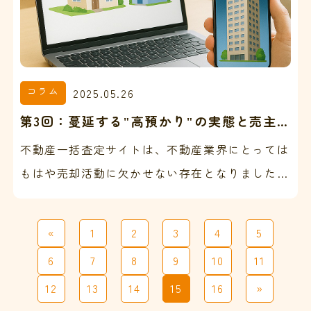
コラム
2025.05.26
第3回：蔓延する"高預かり"の実態と売主様
の誤解
不動産一括査定サイトは、不動産業界にとっては
もはや売却活動に欠かせない存在となりました。
しかしながら現場では多くのスタッフが疲弊しき
っているのが現状…
«
1
2
3
4
5
6
7
8
9
10
11
12
13
14
15
16
»