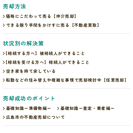
売却方法
価格にこだわって売る
【
仲介売却
】
できる限り手間をかけすに売る
【
不動産買取
】
状況別の解決策
【
相続する方へ】
被相続人ができること
【
相続を受ける方へ】
相続人ができること
空き家を持て余している
転勤などの住み替えや複雑な
事情で売却検討中
【
任意売却
】
売却成功のポイント
基礎知識ー準備物編ー
基礎知識ー査定・業者編ー
広島市の不動産売却について