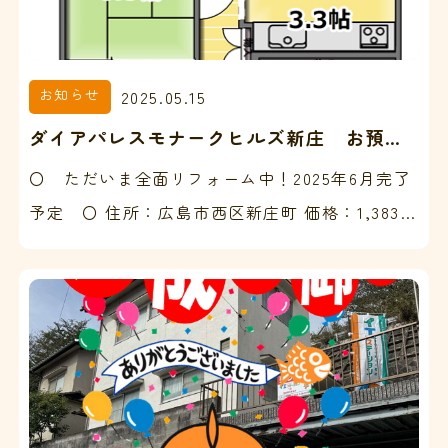
お知らせ
2025.05.15
ダイアパレスモナークヒルズ新庄 お預か
りいたしました♪
〇 ただいま全面リフォーム中！2025年6月完了
予定 〇 住所：広島市西区新庄町 価格：1,383万
円 築年月：平成1年11月 間取り：3LDK 専有面
積：…